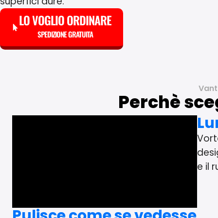
superfici dure.
LO VOGLIO ORDINARE
SPEDIZIONE GRATUITA
Vant
Perchè sce
Lu
Vort
desi
e il
Pulisce come se vedesse