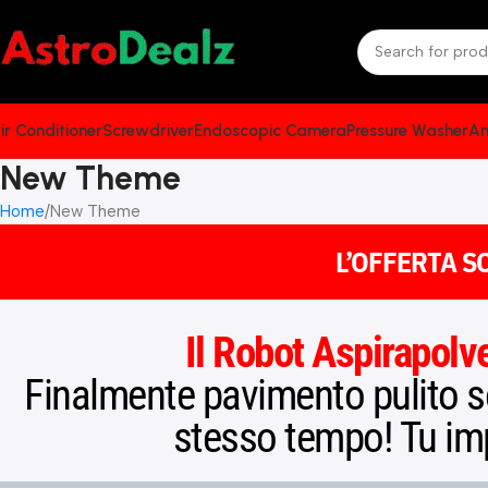
ir Conditioner
Screwdriver
Endoscopic Camera
Pressure Washer
An
New Theme
Home
New Theme
L’OFFERTA S
Il Robot Aspirapolve
Finalmente pavimento pulito se
stesso tempo! Tu impo