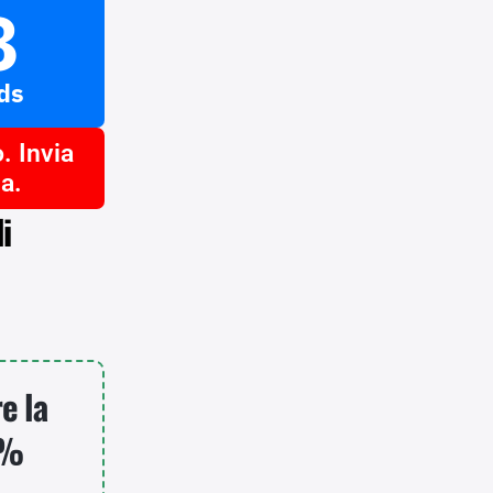
7
ds
. Invia
la.
i
e la
0%