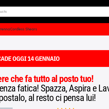
tenna
Cordless Shears
CADE OGGI
14 GENNAIO
re che fa tutto al posto tuo!
nza fatica! Spazza, Aspira e Lav
stalo, al resto ci pensa lui!