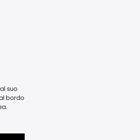
 al suo
dal bordo
ea.