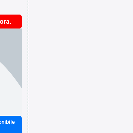
ora.
nibile