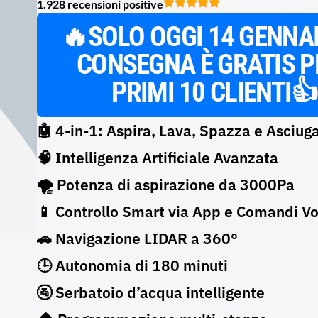
1.928 recensioni positive
🔥SOLO OGGI
14 GENNA
CONSEGNA
È
GRATIS
P
PRIMI 10 CLIENTI👍
🤖 4-in-1: Aspira, Lava, Spazza e Asciug
🧠 Intelligenza Artificiale Avanzata
🌪️ Potenza di aspirazione da 3000Pa
📱 Controllo Smart via App e Comandi Vo
🚗 Navigazione LIDAR a 360°
🕒 Autonomia di 180 minuti
🚰 Serbatoio d’acqua intelligente