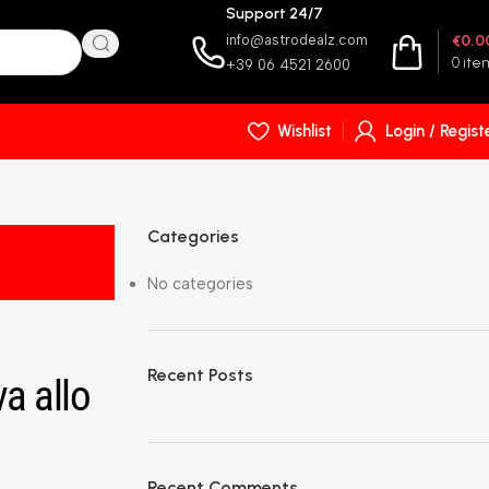
Support 24/7
info@astrodealz.com
€
0.0
0
ite
+39 06 4521 2600
Wishlist
Login / Regist
Categories
No categories
Recent Posts
a allo
Recent Comments