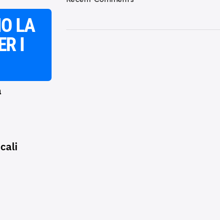
IO
LA
ER I
a
cali