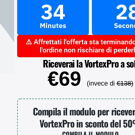
34
2
Minutes
Secon
⚠️ Affrettati l'offerta sta terminando
l'ordine non rischiare di perder
Riceverai la
VortexPro
a sol
€69
(invece di
€138)
Compila il modulo per ricever
VortexPro
in sconto del
5
COMPILA IL MODULO