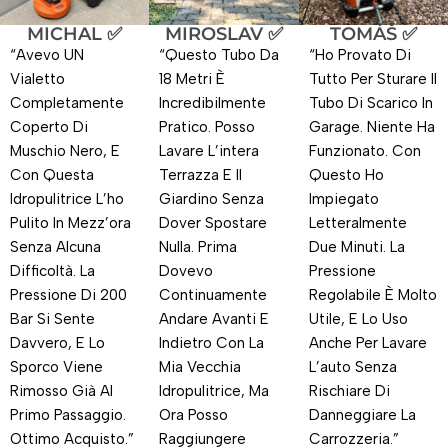
MICHAL ✅
MIROSLAV ✅
TOMÁŠ ✅
“Avevo UN
“Questo Tubo Da
“Ho Provato Di
Vialetto
18 Metri È
Tutto Per Sturare Il
Completamente
Incredibilmente
Tubo Di Scarico In
Coperto Di
Pratico. Posso
Garage. Niente Ha
Muschio Nero, E
Lavare L’intera
Funzionato. Con
Con Questa
Terrazza E Il
Questo Ho
Idropulitrice L’ho
Giardino Senza
Impiegato
Pulito In Mezz’ora
Dover Spostare
Letteralmente
Senza Alcuna
Nulla. Prima
Due Minuti. La
Difficoltà. La
Dovevo
Pressione
Pressione Di 200
Continuamente
Regolabile È Molto
Bar Si Sente
Andare Avanti E
Utile, E Lo Uso
Davvero, E Lo
Indietro Con La
Anche Per Lavare
Sporco Viene
Mia Vecchia
L’auto Senza
Rimosso Già Al
Idropulitrice, Ma
Rischiare Di
Primo Passaggio.
Ora Posso
Danneggiare La
Ottimo Acquisto.”
Raggiungere
Carrozzeria.”