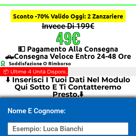
Sconto -70% Valido Oggi: 2 Zanzariere
Invece Di 199€
49€
💵 Pagamento Alla Consegna
🛻Consegna Veloce Entro 24-48 Ore
Soddisfazione O Rimborso
📦 Ultime 4 Unità Disponibili
⬇️ Inserisci I Tuoi Dati Nel Modulo
Qui Sotto E Ti Contatteremo
Presto.⬇️
Nome E Cognome: