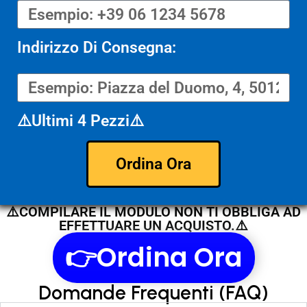
Indirizzo Di Consegna:
⚠️Ultimi 4 Pezzi⚠️
Ordina Ora
⚠️COMPILARE IL MODULO NON TI OBBLIGA AD
EFFETTUARE UN ACQUISTO.⚠️
👉Ordina Ora
Domande Frequenti (FAQ)