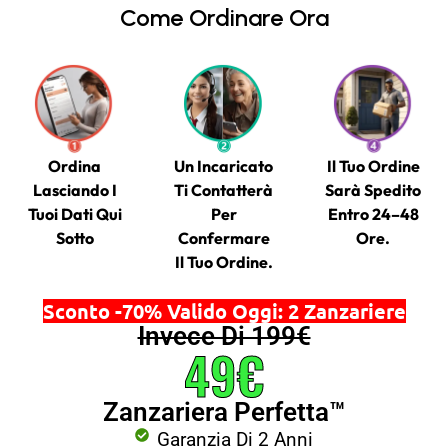
Come Ordinare Ora
Ordina
Un Incaricato
Il Tuo Ordine
Lasciando I
Ti Contatterà
Sarà Spedito
Tuoi Dati Qui
Per
Entro 24–48
Sotto
Confermare
Ore.
Il Tuo Ordine.
Sconto -70% Valido Oggi: 2 Zanzariere
Invece Di 199€
49€
Zanzariera Perfetta™
Garanzia Di 2 Anni