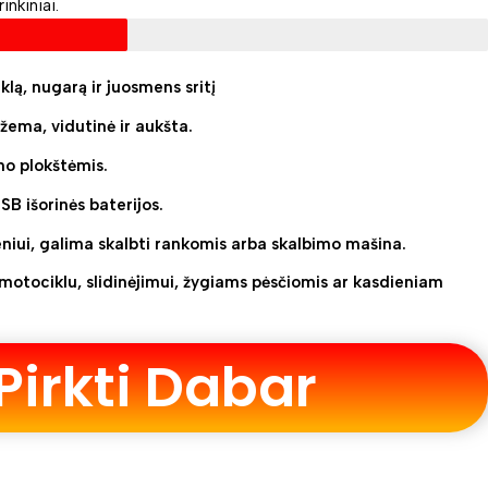
inkiniai.
klą, nugarą ir juosmens sritį
žema, vidutinė ir aukšta.
mo plokštėmis.
SB išorinės baterijos.
niui, galima skalbti rankomis arba skalbimo mašina.
i motociklu, slidinėjimui, žygiams pėsčiomis ar kasdieniam
Pirkti Dabar