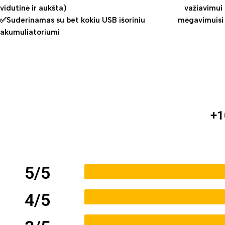
vidutinė ir aukšta)
važiavimui 
✅Suderinamas su bet kokiu USB išoriniu
mėgavimuisi 
akumuliatoriumi
+1
5/5
4/5