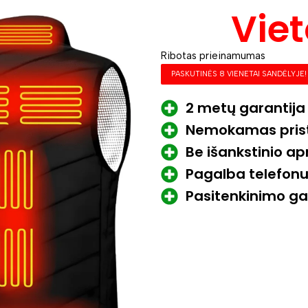
Viet
Ribotas prieinamumas
PASKUTINĖS 8 VIENETAI SANDĖLYJE!
2 metų garantija
Nemokamas pris
Be išankstinio a
Pagalba telefonu 
Pasitenkinimo ga