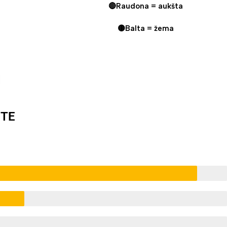
🔴Raudona = aukšta
🟡Balta = žema
ITE