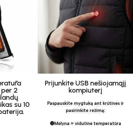
ratūra
Prijunkite USB nešiojamąjį
 per 2
kompiuterį
alandų
ikas su 10
Paspauskite mygtuką ant krūtinės ir
aterija.
pasirinkite režimą:
🔵Mėlyna = vidutinė temperatūra