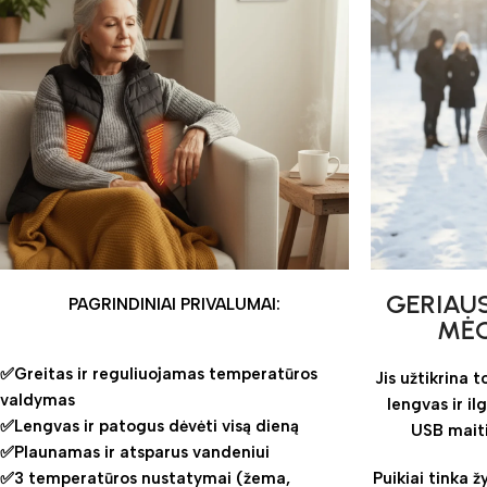
GERIAUS
PAGRINDINIAI PRIVALUMAI:
MĖG
✅Greitas ir reguliuojamas temperatūros
Jis užtikrina 
valdymas
lengvas ir il
✅Lengvas ir patogus dėvėti visą dieną
USB maiti
✅Plaunamas ir atsparus vandeniui
✅3 temperatūros nustatymai (žema,
Puikiai tinka ž