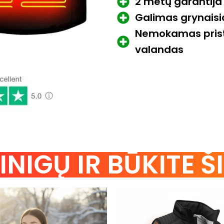
2 metų garantija
Galimas grynaisi
Nemokamas prist
valandas
NIGŲ IR BŪKITE ŠI