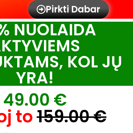
Pirkti Dabar
 % NUOLAIDA
KTYVIEMS
KTAMS, KOL JŲ
YRA!
49.00 €
oj to
159.00 €