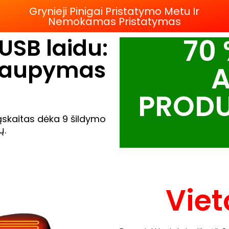
Grynieji Pinigai Pristatymo Metu Ir
Nemokamas Pristatymas
70
USB laidu:
r taupymas
A
PRODU
ąskaitas dėka 9 šildymo
ų.
Viet