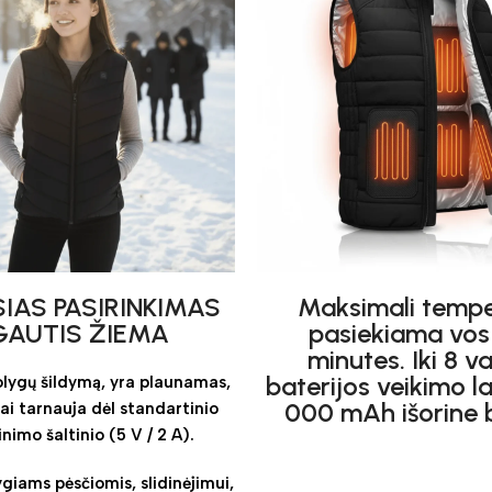
IAS PASIRINKIMAS
Maksimali tempe
AUTIS ŽIEMA
pasiekiama vos
minutes. Iki 8 v
baterijos veikimo la
tolygų šildymą, yra plaunamas,
000 mAh išorine b
gai tarnauja dėl standartinio
nimo šaltinio (5 V / 2 A).
ygiams pėsčiomis, slidinėjimui,