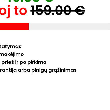
oj to
159.00 €
tatymas
pmokėjimo
prieš ir po pirkimo
rantija arba pinigų grąžinimas