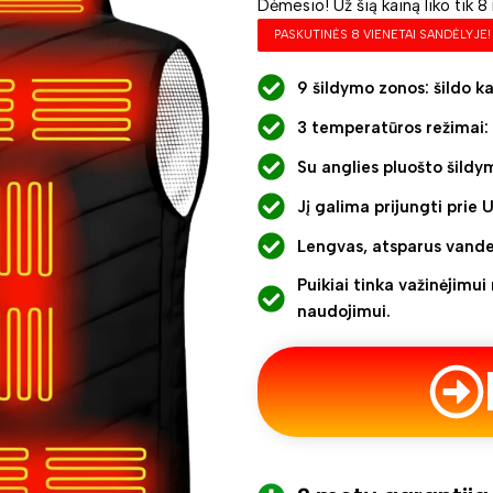
Dėmesio! Už šią kainą liko tik 8 r
PASKUTINĖS 8 VIENETAI SANDĖLYJE!
9 šildymo zonos: šildo ka
3 temperatūros režimai: 
Su anglies pluošto šildy
Jį galima prijungti prie U
Lengvas, atsparus vande
Puikiai tinka važinėjimu
naudojimui.